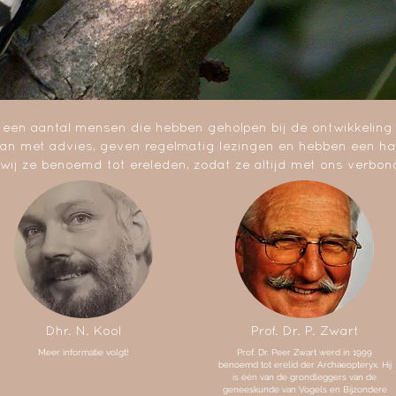
 een aantal mensen die hebben geholpen bij de ontwikkeling
an met advies, geven regelmatig lezingen en hebben een ha
ij ze benoemd tot ereleden, zodat ze altijd met ons verbond
Dhr. N. Kool
Prof. Dr. P. Zwart
Meer informatie volgt!
Prof. Dr. Peer Zwart werd in 1999
benoemd tot erelid der Archaeopteryx. Hij
is één van de grondleggers van de
geneeskunde van Vogels en Bijzondere