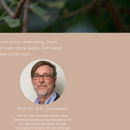
 van onze vereniging. Deze
rt voor onze leden. Om deze
en zullen zijn.
Prof. Dr. G.M. Dorrestein
Prof. Dr. G.M. Dorrestein werd in 2004
benoemd tot erelid der Archaeopteryx. Hij
was actief bij de oprichting van onze
vereniging. In de jaren ‘80 was het enige