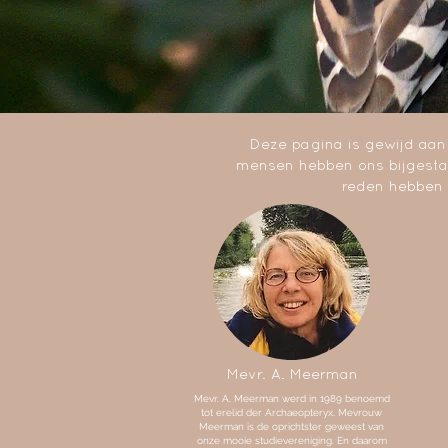
Deze pagina is gewijd aan
mensen hebben ons bijgesta
reden hebben w
Mevr. A. Meerman
Mevr. A. Meerman werd in 1989 benoemd
tot erelid der Archaeopteryx. Mevrouw
Meerman is de oprichtster geweest van
onze mooie studievereniging. En daarom