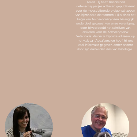
Dieren. Hij heeft honderden
wetenschappelijke artikelen gepubliceerd
over de meest bijzondere eigenschappen
van bijzondere diersoorten. Hij is sinds het
begin van Archaeopteryx een belangrijk
onderdeel geweest van onze vereniging,
door bijvoorbeeld het schrijven van
artikelen voor de Archaeopteryx
Veterinaris. Verder is hij onze adviseur op
het vlak van Aquafauna en heeft hij ons
veel informatie gegeven onder andere
door zijn duizenden dia’s van histologie.