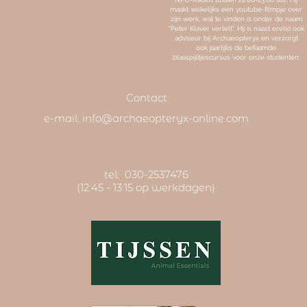
maakt wekelijks een youtube-filmpje over
zijn werk, wat te vinden is onder de naam
"Peter Klaver vertelt". Hij is naast erelid ook
adviseur bij Archaeopteryx en verzorgt
ook jaarlijks de befaamde
blaaspijltjescursus voor onze studenten.
Contact
e-mail:
info@archaeopteryx-online.com
tel: 030-2537476
(12:45 - 13:15 op werkdagen)