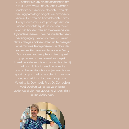
VBD onderwijs op dinsdagmiddagen om
17:00. Deze vrijwillige colleges werden
onderwezen door de docenten van de
afdeling pathologie vogels en bijzondere
dieren. Een van de hoofddocenten was
Gerry Dorrestein, met prachtige dia’s en
video’s vertelde hij de studenten meer
over het houden van en ziektekunde van
bijzondere dieren. Toen de studenten een
vereniging op wilden richten, om naast
deze colleges ook een blad uit te brengen
en excursies te organiseren, is door de
samenwerking met onder andere Gerry
Dorrestein, Archaeopteryx direct goed
opgezet en professioneel aangepakt.
Naast de vele kennis en connecties die hij
met ons als beginnende vereniging
deelde kwam zijn inhoudelijke kennis ook
goed van pas met de eerste uitgaves van
ons verenigingsblad, Archaeopteryx
Veterinaris. Ook heeft Prof. Dr. Dorrestein
veel boeken aan onze vereniging
gedoneerd die nog steeds te vinden zijn in
onze bibliotheek.