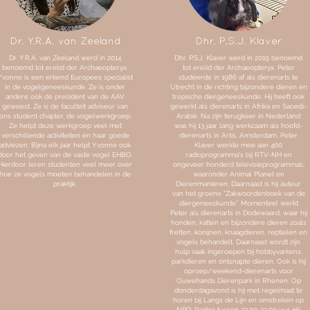
Dr. Y.R.A. van Zeeland
Dhr. P.S.J. Klaver
Dr. Y.R.A. van Zeeland werd in 2014
Dhr. P.S.J. Klaver werd in 2019 benoemd
benoemd tot erelid der Archaeopteryx.
tot erelid der Archaeopteryx. Peter
Yvonne is een erkend Europees specialist
studeerde in 1986 af als dierenarts te
in de vogelgeneeskunde. Ze is onder
Utrecht in de richting bijzondere dieren en
andere ook de president van de AAV
tropische diergeneeskunde. Hij heeft ook
geweest. Ze is de faculteit adviseur van
gewerkt als dierenarts in Afrika en Saoedi-
ons student chapter, de vogelwerkgroep.
Arabië. Na zijn terugkeer in Nederland
Ze helpt deze werkgroep veel met
was hij 13 jaar lang werkzaam als hoofd-
verschillende activiteiten en haar goede
dierenarts in Artis, Amsterdam. Peter
adviezen. Bijna elk jaar helpt Yvonne ook
Klaver werkte mee aan 400
door het geven van de vaste vogel EHBO.
radioprogramma's bij RTV-NH en
Hierdoor leren studenten veel meer over
ongeveer honderd televisieprogramma’s,
hoe ze vogels moeten behandelen in de
waaronder Animal Planet en
praktijk.
Dierenmanieren. Daarnaast is hij auteur
van het groene "Zakwoordenboek van de
diergeneeskunde". Momenteel werkt
Peter als dierenarts in Dodewaard, waar hij
honden, katten en bijzondere dieren zoals
fretten, konijnen, knaagdieren, reptielen en
vogels behandelt. Daarnaast wordt zijn
hulp vaak ingeroepen bij hobbyvarkens,
parkdieren en ontsnapte dieren. Ook is hij
oproep/weekend-dierenarts voor
Ouwehands Dierenpark in Rhenen. Op
donderdagavond is hij met regelmaat te
horen bij Langs de Lijn en omstreken op
NPO-Radio1 tussen 22.00-23.00 uur. Hij