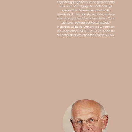
erg belangrijk geweest in de geschiedenis
van onze vereniging. Ze heeft een tijd
gewerkt in Dierenartsenpraktijk de
Kraaijenhoff. Hier werkte ze onder andere
met de vogels en bijzondere dieren. Ze is
adviseur geweest bij verschillende
instanties, zoals de Universiteit Utrecht en
de Hogeschool INHOLLAND. Ze werkt nu
als consultant van zoönoses bij de NVWA.