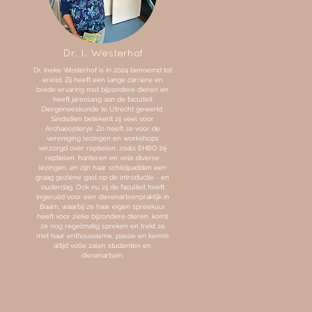
Dr. I. Westerhof
Dr. Ineke Westerhof is in 2024 benoemd tot
erelid. Zij heeft een lange carrière en
brede ervaring met bijzondere dieren en
heeft jarenlang aan de faculteit
Diergeneeskunde te Utrecht gewerkt.
Sindsdien betekent zij veel voor
Archaeopteryx. Zo heeft ze voor de
vereniging lezingen en workshops
verzorgd over reptielen, zoals EHBO bij
reptielen, hanteren en vele diverse
lezingen, en zijn haar schildpadden een
graag geziene gast op de introductie - en
ouderdag. Ook nu zij de faculteit heeft
ingeruild voor een dierenartsenpraktijk in
Baarn, waarbij ze haar eigen spreekuur
heeft voor zieke bijzondere dieren, komt
ze nog regelmatig spreken en trekt ze
met haar enthousiasme, passie en kennis
altijd volle zalen studenten en
dierenartsen.